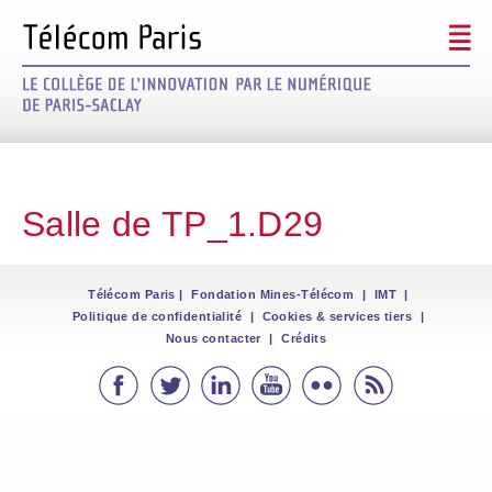
Signez le futur
Découvrir le projet
Salle de TP_1.D29
Les mécènes
Modalités / Défiscalisation
Télécom Paris
|
Fondation Mines-Télécom
|
IMT
|
Politique de confidentialité
|
Cookies & services tiers
|
Nous contacter
|
Crédits