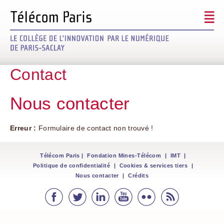
Signez le futur
Contact
Découvrir le projet
Nous contacter
Les mécènes
Modalités / Défiscalisation
Erreur :
Formulaire de contact non trouvé !
Télécom Paris
|
Fondation Mines-Télécom
|
IMT
|
Politique de confidentialité
|
Cookies & services tiers
|
Nous contacter
|
Crédits