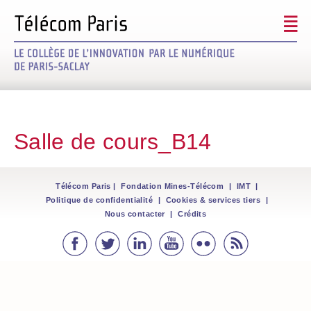
Signez le futur
Découvrir le projet
Salle de cours_B14
Les mécènes
Modalités / Défiscalisation
Télécom Paris
|
Fondation Mines-Télécom
|
IMT
|
Politique de confidentialité
|
Cookies & services tiers
|
Nous contacter
|
Crédits