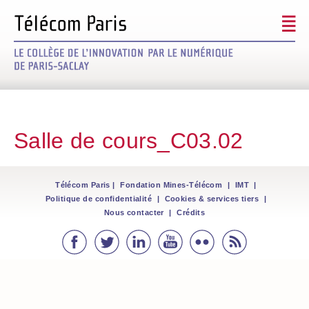
Signez le futur
Découvrir le projet
Salle de cours_C03.02
Les mécènes
Modalités / Défiscalisation
Télécom Paris
|
Fondation Mines-Télécom
|
IMT
|
Politique de confidentialité
|
Cookies & services tiers
|
Nous contacter
|
Crédits